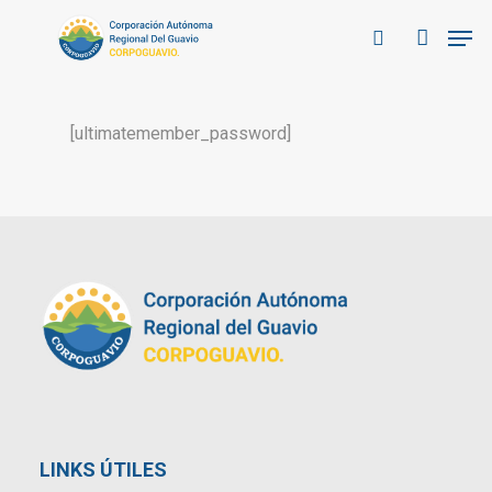
Skip
Men
to
search
account
Close
main
Menu
content
[ultimatemember_password]
LINKS ÚTILES