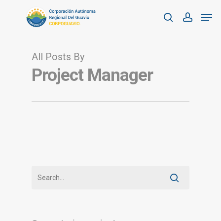
Skip
Men
to
search
account
Close
main
Menu
content
All Posts By
Project Manager