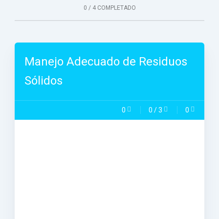
0
/
4 COMPLETADO
Manejo Adecuado de Residuos
Sólidos
0
0
/
3
0