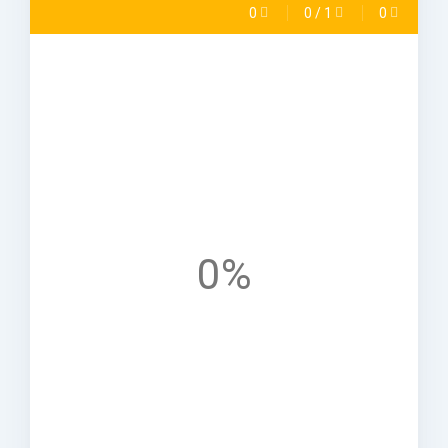
0
0
/
1
0
0%